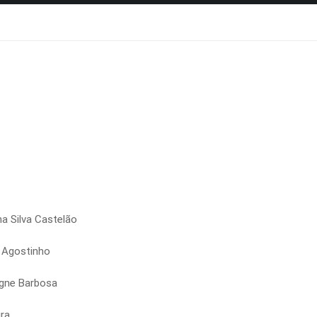
a Silva Castelão
o Agostinho
agne Barbosa
ira