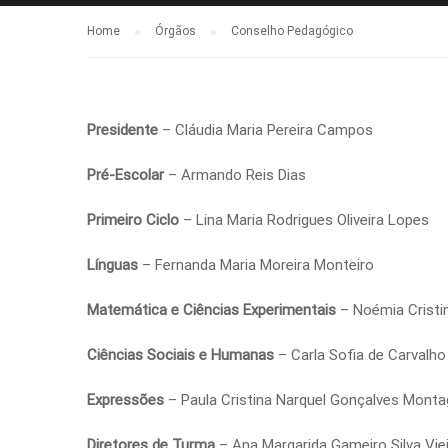
Home
Órgãos
Conselho Pedagógico
Presidente
– Cláudia Maria Pereira Campos
Pré-Escolar
– Armando Reis Dias
Primeiro Ciclo
– Lina Maria Rodrigues Oliveira Lopes
Línguas
– Fernanda Maria Moreira Monteiro
Matemática e Ciências Experimentais
– Noémia Cristin
Ciências Sociais e Humanas
– Carla Sofia de Carvalh
Expressões
– Paula Cristina Narquel Gonçalves Mont
Diretores de Turma
– Ana Margarida Gameiro Silva Vie