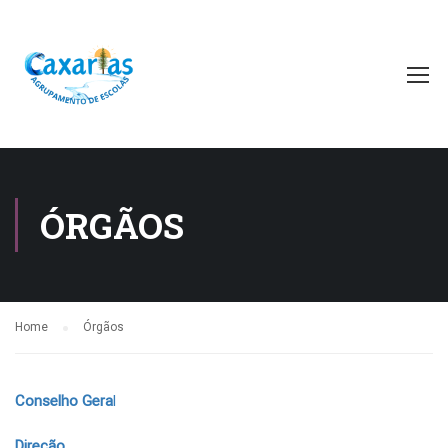
ÓRGÃOS
Home
Órgãos
Conselho Gera
l
Direção