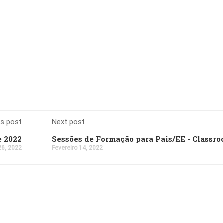
us post
Next post
e 2022
Sessões de Formação para Pais/EE - Classr
26, 2022
Fevereiro 14, 2022