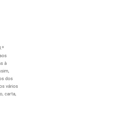
.º
 aos
s à
ssim,
dos dos
os vários
o, carta,