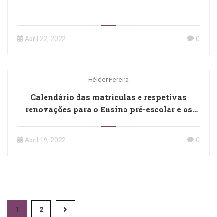
Abril 22, 2022
0
Hélder Pereira
Calendário das matrículas e respetivas
renovações para o Ensino pré-escolar e os
ensinos básicos e secundários (Despacho n.º
4209-A/2022)
Abril 19, 2022
0
1
2